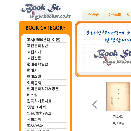

백마강
한하운시초
정지용시집
B여의 소묘
가화집
100,000원
200,000원
700,000원
100,000원
30,000원