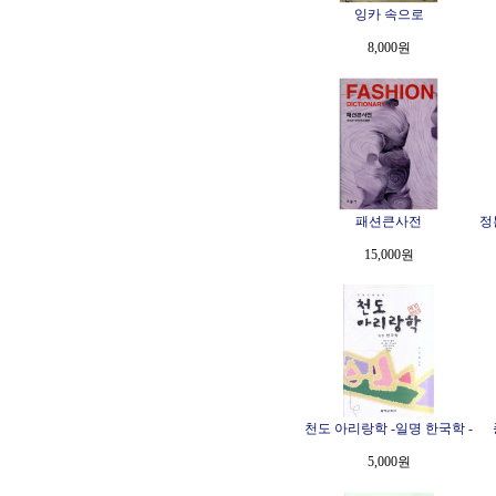
잉카 속으로
8,000원
패션큰사전
정
15,000원
천도 아리랑학 -일명 한국학 -
5,000원