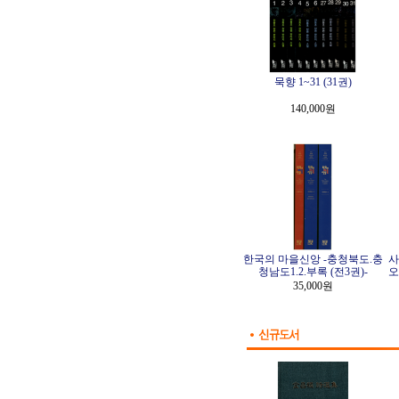
묵향 1~31 (31권)
140,000원
한국의 마을신앙 -충청북도.충
사
청남도1.2.부록 (전3권)-
오
35,000원