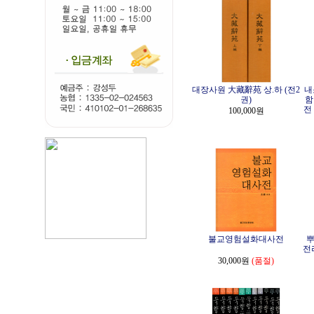
대장사원 大藏辭苑 상.하 (전2
내
권)
함
전
100,000원
불교영험설화대사전
뿌
전
30,000원
(품절)