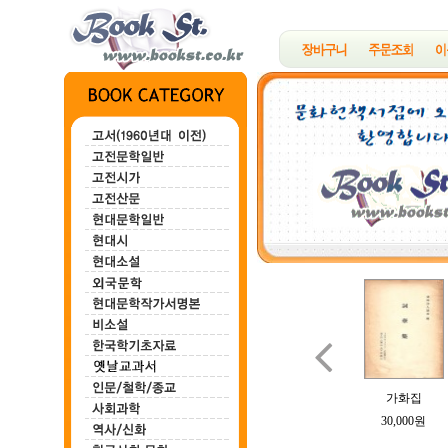

백마강
한하운시초
정지용시집
B여의 소묘
가화집
100,000원
200,000원
700,000원
100,000원
30,000원