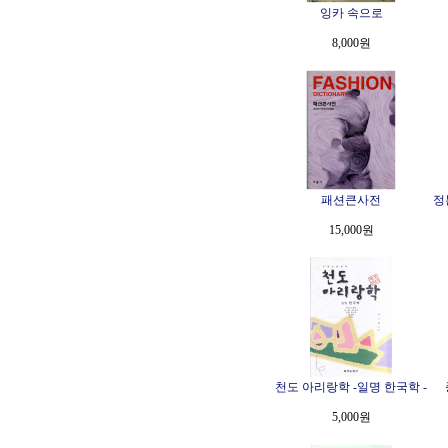
잉카 속으로
8,000원
패션큰사전
정
15,000원
천도 아리랑학 -일명 한국학 -
5,000원