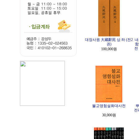
대장사원 大藏辭苑 상.하 (전2
내
권)
함
전
100,000원
불교영험설화대사전
뿌
전
30,000원