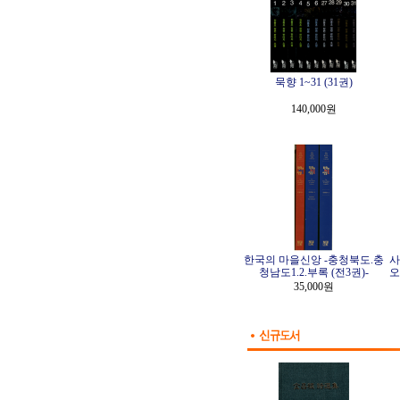
묵향 1~31 (31권)
140,000원
한국의 마을신앙 -충청북도.충
사
청남도1.2.부록 (전3권)-
오
35,000원