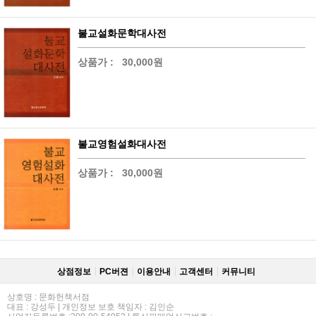
불교설화문학대사전
상품가 :
30,000원
불교영험설화대사전
상품가 :
30,000원
상점정보
PC버젼
이용안내
고객센터
커뮤니티
상호명 : 문화헌책서점
대표 : 강성두 | 개인정보 보호 책임자 : 김인순