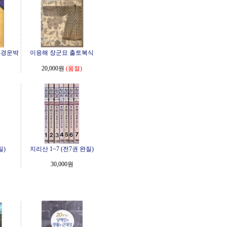
-경운박
이응해 장군묘 출토복식
20,000원
(품절)
질)
지리산 1~7 (전7권 완질)
30,000원