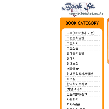
전집 1~3
묘안묘심
백마강
한하운시초
정지용시집
(3권)
80,000원
100,000원
200,000원
700,000원
00,000원