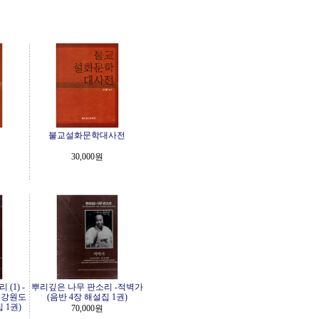
불교설화문학대사전
30,000원
(1) -
뿌리깊은 나무 판소리 -적벽가
.강원도
(음반 4장 해설집 1권)
 1권)
70,000원