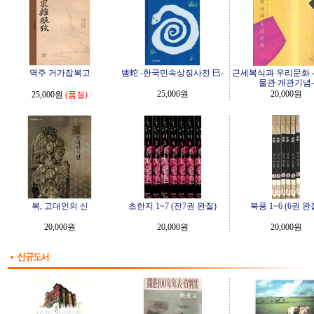
역주 거가잡복고
뱀蛇 -한국민속상징사전 巳-
근세복식과 우리문화 
물관 개관기념-
25,000원
20,000원
25,000원
(품절)
복, 고대인의 신
초한지 1~7 (전7권 완질)
북풍 1~6 (6권 완
20,000원
20,000원
20,000원