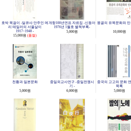
호박 목걸이 -딜큐샤 안주인 메
개항100년연표.자료집 -신동아
몽골의 유목문화와 민
리 테일러의 서울살이
1976년 1월호 별책부록-
1917~1948 -
5,000원
10,000원
15,000원
(품절)
천황과 일본문화
중일외교사연구 -중일전쟁시
중국의 고고와 문화 
기 -
목록
5,000원
6,000원
5,000원