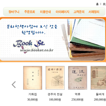

B여의 소묘
가화집
경주의 전설
역류
돌벼개
100,000원
30,000원
100,000원
250,000원
200,000원