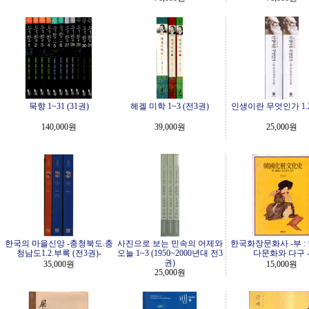
묵향 1~31 (31권)
헤겔 미학 1~3 (전3권)
인생이란 무엇인가 1.2
140,000원
39,000원
25,000원
한국의 마을신앙 -충청북도.충
사진으로 보는 민속의 어제와
한국화장문화사 -부 :
청남도1.2.부록 (전3권)-
오늘 1~3 (1950~2000년대 전3
다문화와 다구 
권)
35,000원
15,000원
25,000원