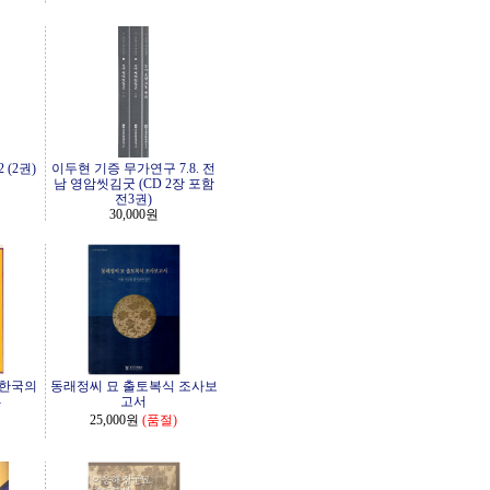
 (2권)
이두현 기증 무가연구 7.8. 전
남 영암씻김굿 (CD 2장 포함
전3권)
30,000원
 한국의
동래정씨 묘 출토복식 조사보
-
고서
25,000원
(품절)