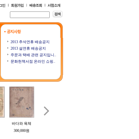
2013 추석연휴 배송공지
2013 설연휴 배송공지
주문과 택배 관련 공지입니..
문화헌책서점 온라인 쇼핑..

바다와 육체
樹州隨想錄 (수
삼오당잡필
계우 (桂友) 제1
계우 (
주수상록)
3호
300,000원
70,000원
200,000원
250,000원
250