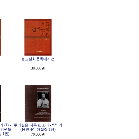
불교설화문학대사전
30,000원
(1) -
뿌리깊은 나무 판소리 -적벽가
.강원도
(음반 4장 해설집 1권)
 1권)
70,000원