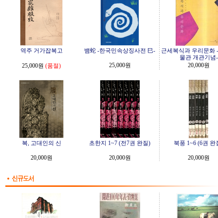
역주 거가잡복고
뱀蛇 -한국민속상징사전 巳-
근세복식과 우리문화 
물관 개관기념-
25,000원
20,000원
25,000원
(품절)
복, 고대인의 신
초한지 1~7 (전7권 완질)
북풍 1~6 (6권 완
20,000원
20,000원
20,000원