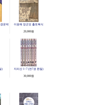
-경운박
이응해 장군묘 출토복식
20,000원
질)
지리산 1~7 (전7권 완질)
30,000원