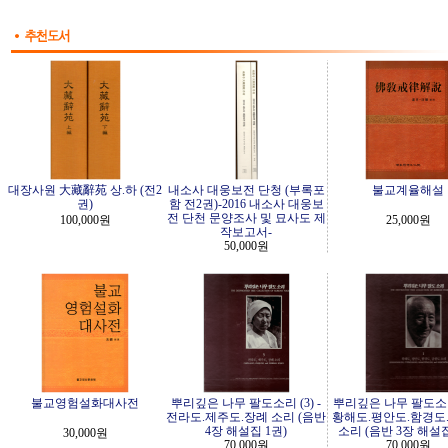
대장사원 大藏辭苑 상.하 (전2
내소사 대웅보전 단청 (부록포
불교계율해설
권)
함 전2권)-2016 내소사 대웅보
전 단천 문양조사 및 묘사도 제
100,000원
25,000원
작보고서-
50,000원
불교영험설화대사전
뿌리깊은 나무 팔도소리 (3) -
뿌리깊은 나무 팔도소리 
전라도.제주도.장례 소리 (음반
황해도.평안도.함경도
4장 해설집 1권)
소리 (음반 3장 해설집
30,000원
70,000원
70,000원