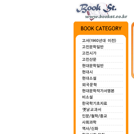
전집 1~3
묘안묘심
백마강
한하운시초
정지용시집
(3권)
80,000원
100,000원
200,000원
700,000원
00,000원