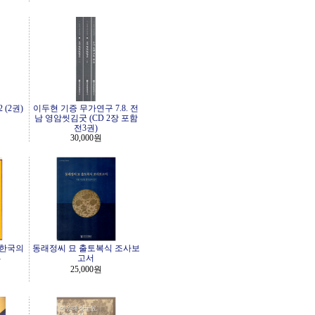
 (2권)
이두현 기증 무가연구 7.8. 전
남 영암씻김굿 (CD 2장 포함
전3권)
30,000원
 한국의
동래정씨 묘 출토복식 조사보
-
고서
25,000원