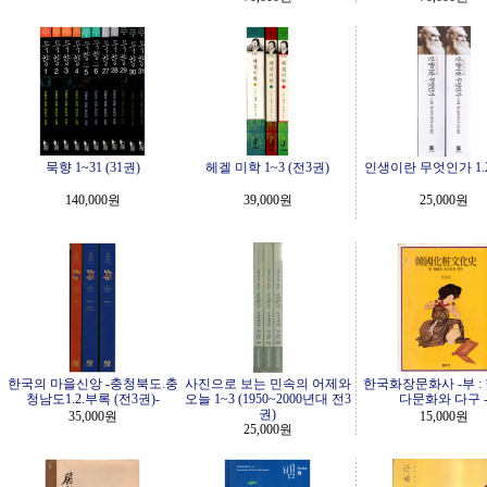
묵향 1~31 (31권)
헤겔 미학 1~3 (전3권)
인생이란 무엇인가 1.2
140,000원
39,000원
25,000원
한국의 마을신앙 -충청북도.충
사진으로 보는 민속의 어제와
한국화장문화사 -부 :
청남도1.2.부록 (전3권)-
오늘 1~3 (1950~2000년대 전3
다문화와 다구 
권)
35,000원
15,000원
25,000원