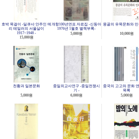
호박 목걸이 -딜큐샤 안주인 메
개항100년연표.자료집 -신동아
몽골의 유목문화와 민
리 테일러의 서울살이
1976년 1월호 별책부록-
1917~1948 -
5,000원
10,000원
15,000원
천황과 일본문화
중일외교사연구 -중일전쟁시
중국의 고고와 문화 
기 -
목록
5,000원
6,000원
5,000원