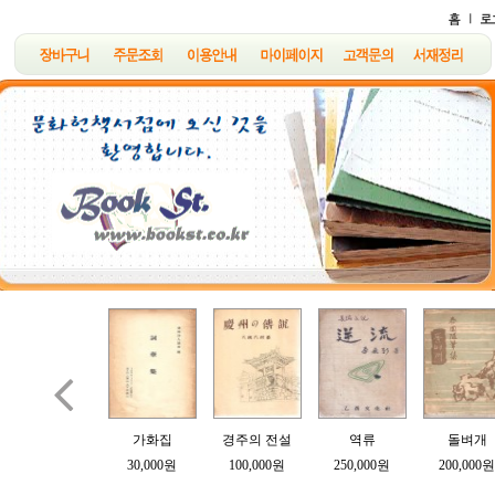

B여의 소묘
가화집
경주의 전설
역류
돌벼개
100,000원
30,000원
100,000원
250,000원
200,000원