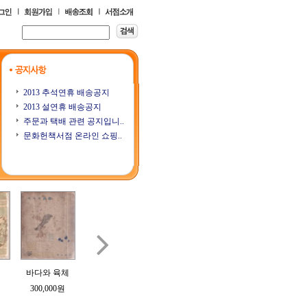
2013 추석연휴 배송공지
2013 설연휴 배송공지
주문과 택배 관련 공지입니..
문화헌책서점 온라인 쇼핑..

바다와 육체
樹州隨想錄 (수
삼오당잡필
계우 (桂友) 제1
계우 (
주수상록)
3호
300,000원
70,000원
200,000원
250,000원
250