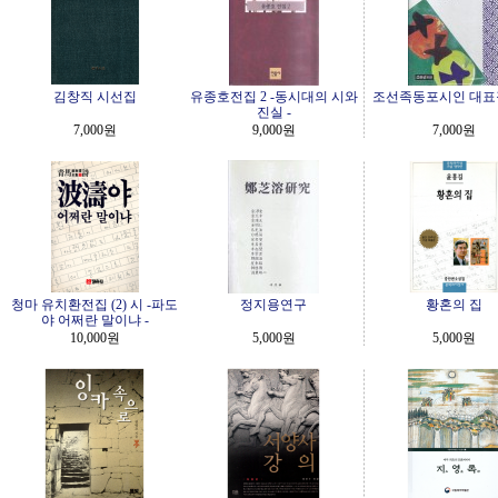
김창직 시선집
유종호전집 2 -동시대의 시와
조선족동포시인 대표
진실 -
7,000원
9,000원
7,000원
청마 유치환전집 (2) 시 -파도
정지용연구
황혼의 집
야 어쩌란 말이냐 -
10,000원
5,000원
5,000원