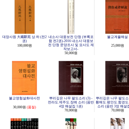
대장사원 大藏辭苑 상.하 (전2
내소사 대웅보전 단청 (부록포
불교계율해설
권)
함 전2권)-2016 내소사 대웅보
전 단청 문양조사 및 묘사도 제
100,000원
25,000원
작보고서-
50,000원
불교영험설화대사전
뿌리깊은 나무 팔도소리 (3) -
뿌리깊은 나무 팔도소리 
전라도.제주도.장례 소리 (음반
황해도.평안도.함경도
4장 해설집 1권)
소리 (음반 3장 해설집
30,000원
(품절)
70,000원
70,000원