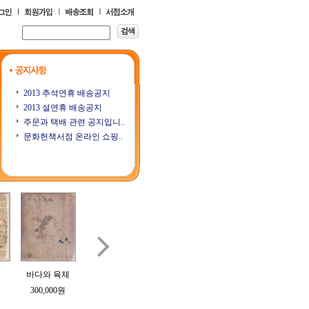
2013 추석연휴 배송공지
2013 설연휴 배송공지
주문과 택배 관련 공지입니..
문화헌책서점 온라인 쇼핑..

바다와 육체
樹州隨想錄 (수
삼오당잡필
계우 (桂友) 제1
계우 (
주수상록)
3호
300,000원
70,000원
200,000원
250,000원
250