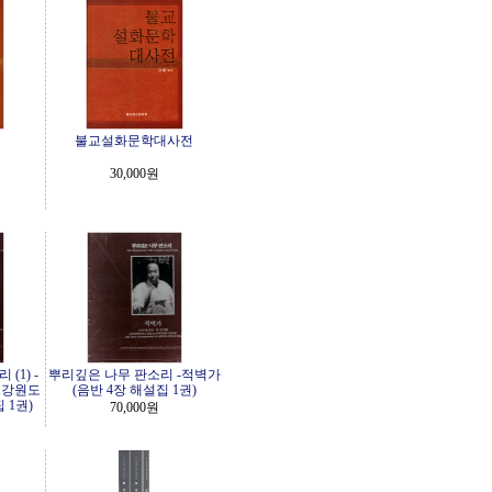
불교설화문학대사전
30,000원
(1) -
뿌리깊은 나무 판소리 -적벽가
.강원도
(음반 4장 해설집 1권)
 1권)
70,000원