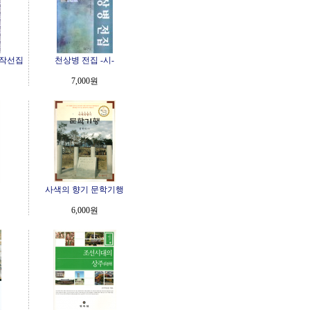
작선집
천상병 전집 -시-
7,000원
사색의 향기 문학기행
6,000원