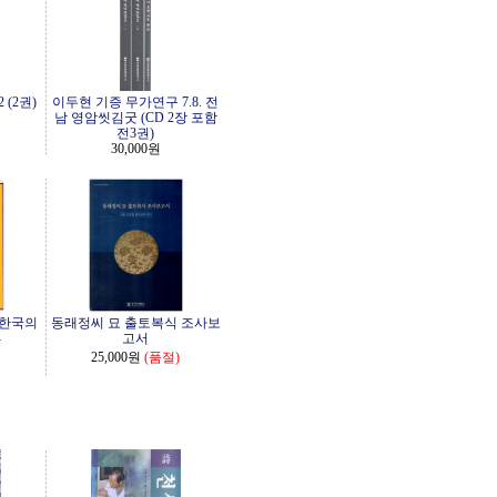
 (2권)
이두현 기증 무가연구 7.8. 전
남 영암씻김굿 (CD 2장 포함
전3권)
30,000원
 한국의
동래정씨 묘 출토복식 조사보
-
고서
25,000원
(품절)