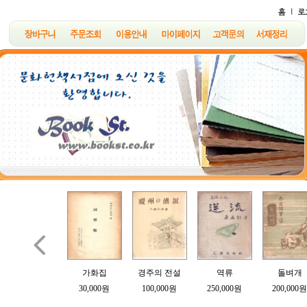

B여의 소묘
가화집
경주의 전설
역류
돌벼개
100,000원
30,000원
100,000원
250,000원
200,000원