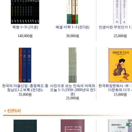
묵향 1~31 (31권)
헤겔 미학 1~3 (전3권)
인생이란 무엇인가 1.2
140,000원
39,000원
25,000원
한국의 마을신앙 -충청북도.충
사진으로 보는 민속의 어제와
한국화장문화사 -부 :
청남도1.2.부록 (전3권)-
오늘 1~3 (1950~2000년대 전3
다문화와 다구 
권)
35,000원
15,000원
25,000원