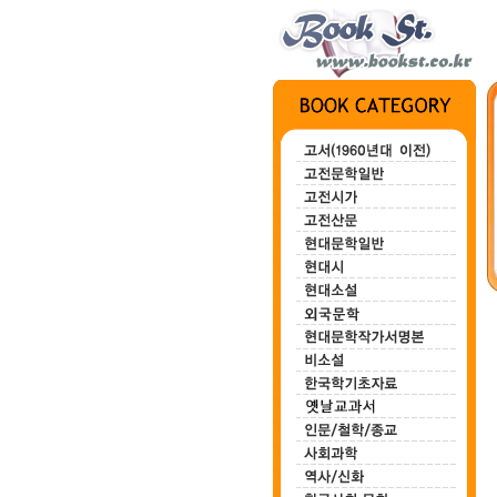
전집 1~3
묘안묘심
백마강
한하운시초
정지용시집
(3권)
80,000원
100,000원
200,000원
700,000원
00,000원