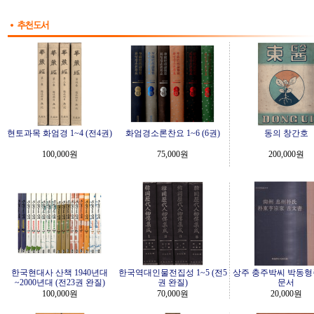
현토과목 화엄경 1~4 (전4권)
화엄경소론찬요 1~6 (6권)
동의 창간호
100,000원
75,000원
200,000원
한국현대사 산책 1940년대
한국역대인물전집성 1~5 (전5
상주 충주박씨 박동형
~2000년대 (전23권 완질)
권 완질)
문서
100,000원
70,000원
20,000원