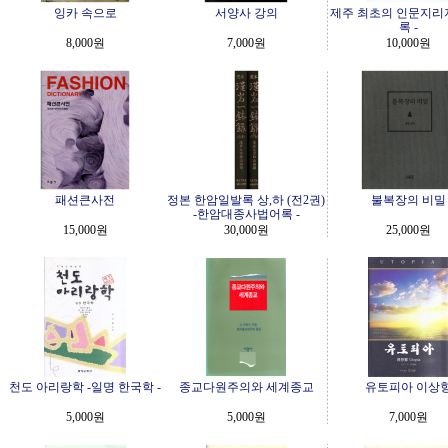
잉카 속으로
서양사 강의
제주 최초의 인문지리지
록 -
8,000원
7,000원
10,000원
패션큰사전
정본 한암일발록 상,하 (전2권)
불복장의 비밀
-한암대종사법어록 -
15,000원
30,000원
25,000원
천도 아리랑학 -일명 한국학 -
종교다원주의와 세계종교
유토피아 이상
5,000원
5,000원
7,000원