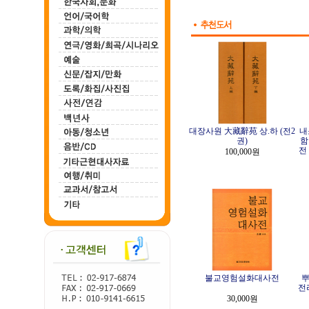
대장사원 大藏辭苑 상.하 (전2
내
권)
함
전
100,000원
불교영험설화대사전
뿌
전
30,000원