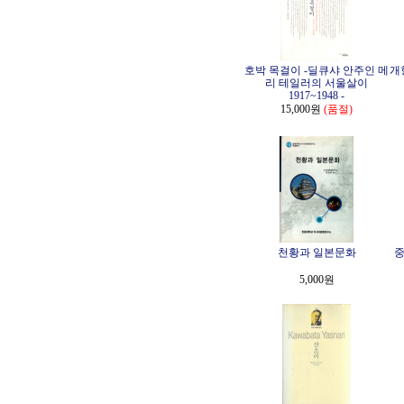
호박 목걸이 -딜큐샤 안주인 메
개
리 테일러의 서울살이
1917~1948 -
15,000원
(품절)
천황과 일본문화
중
5,000원