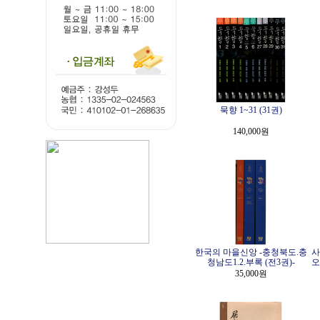
묵향 1~31 (31권)
140,000원
한국의 마을신앙 -충청북도.충
사
청남도1.2.부록 (전3권)-
오
35,000원