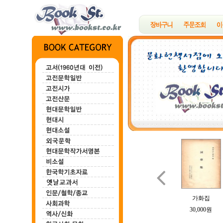

백마강
한하운시초
정지용시집
B여의 소묘
가화집
100,000원
200,000원
700,000원
100,000원
30,000원