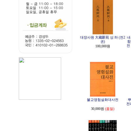
대장사원 大藏辭苑 상.하 (전2
내
권)
함
전
100,000원
불교영험설화대사전
뿌
전
30,000원
(품절)