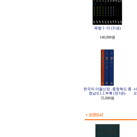
묵향 1~31 (31권)
140,000원
한국의 마을신앙 -충청북도.충
사
청남도1.2.부록 (전3권)-
오
35,000원