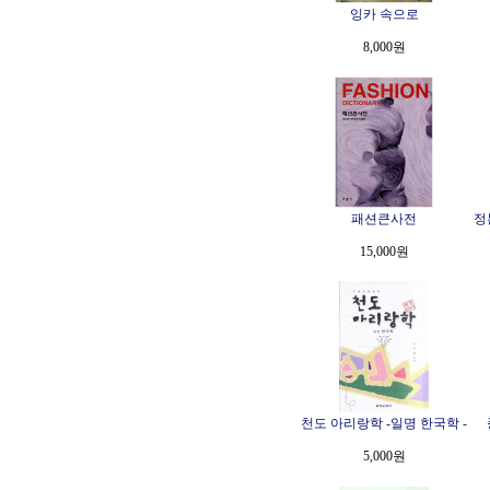
잉카 속으로
8,000원
패션큰사전
정
15,000원
천도 아리랑학 -일명 한국학 -
5,000원