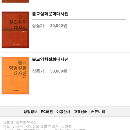
불교설화문학대사전
상품가 :
30,000원
불교영험설화대사전
상품가 :
30,000원
상점정보
PC버젼
이용안내
고객센터
커뮤니티
상호명 : 문화헌책서점
대표 : 강성두 | 개인정보 보호 책임자 : 김인순