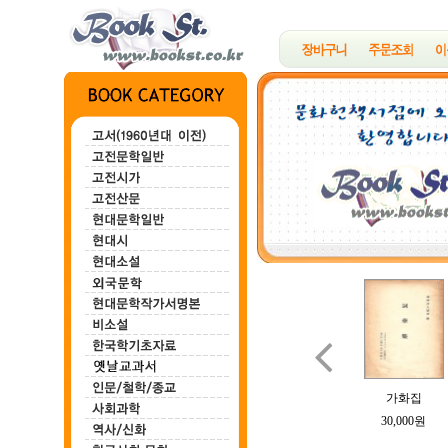

백마강
한하운시초
정지용시집
B여의 소묘
가화집
100,000원
200,000원
700,000원
100,000원
30,000원