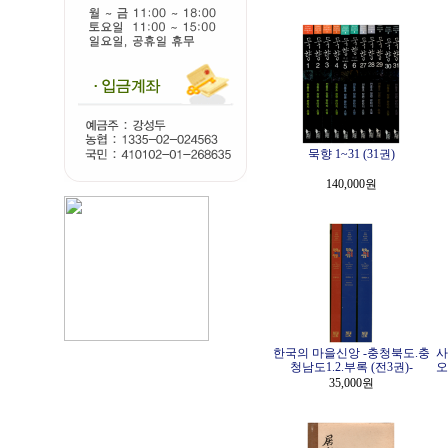
묵향 1~31 (31권)
140,000원
한국의 마을신앙 -충청북도.충
사
청남도1.2.부록 (전3권)-
오
35,000원