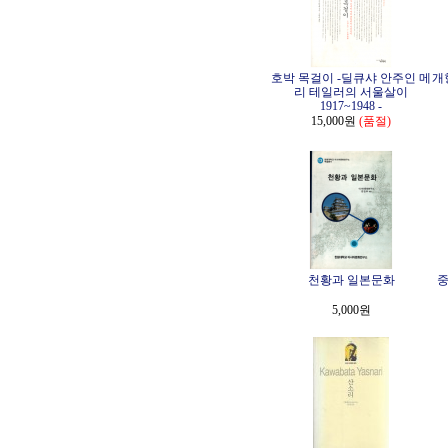
호박 목걸이 -딜큐샤 안주인 메
개
리 테일러의 서울살이
1917~1948 -
15,000원
(품절)
천황과 일본문화
중
5,000원