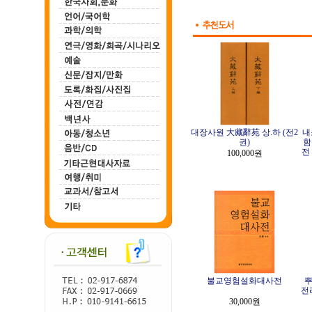
대장사원 大藏辭苑 상.하 (전2
내
권)
함
전
100,000원
불교영험설화대사전
뿌
전
30,000원