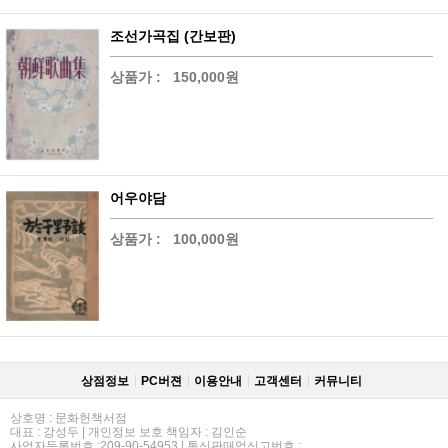
조선가곡집 (간보판)
상품가 :
150,000원
어우야담
상품가 :
100,000원
상점정보
PC버젼
이용안내
고객센터
커뮤니티
상호명 : 문화헌책서점
대표 : 강성두 | 개인정보 보호 책임자 : 김인순
사업자등록번호 :209-90-54953 | 통신판매업신고번호 :