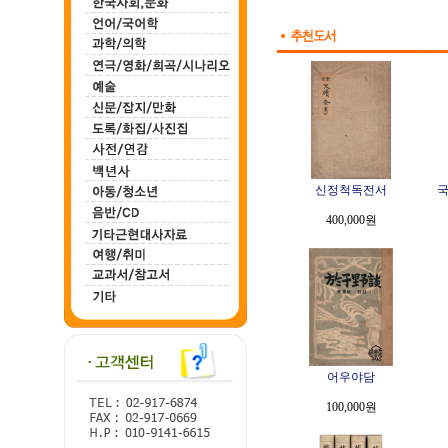
신정척독전서
국
400,000원
어우야담
100,000원