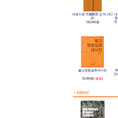
대장사원 大藏辭苑 상.하 (전2
내
권)
함
전
100,000원
불교영험설화대사전
뿌
전
30,000원
(품절)