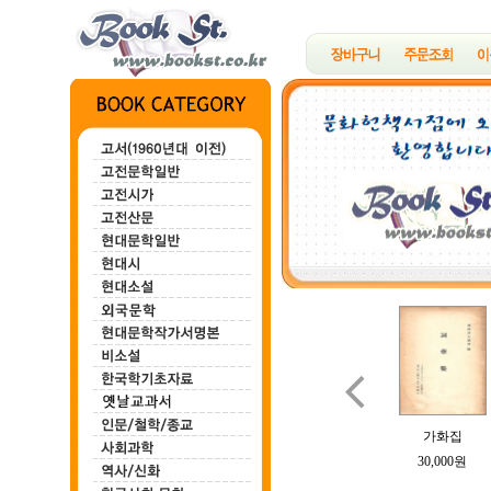

백마강
한하운시초
정지용시집
B여의 소묘
가화집
100,000원
200,000원
700,000원
100,000원
30,000원