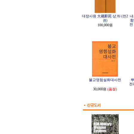
대장사원 大藏辭苑 상.하 (전2
내
권)
함
전
100,000원
불교영험설화대사전
뿌
전
30,000원
(품절)