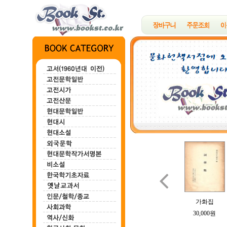

백마강
한하운시초
정지용시집
B여의 소묘
가화집
100,000원
200,000원
700,000원
100,000원
30,000원