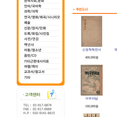
신정척독전서
국
400,000원
어우야담
100,000원