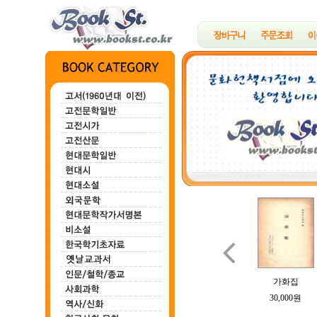

백마강
한하운시초
정지용시집
B여의 소묘
가화집
100,000원
200,000원
700,000원
100,000원
30,000원