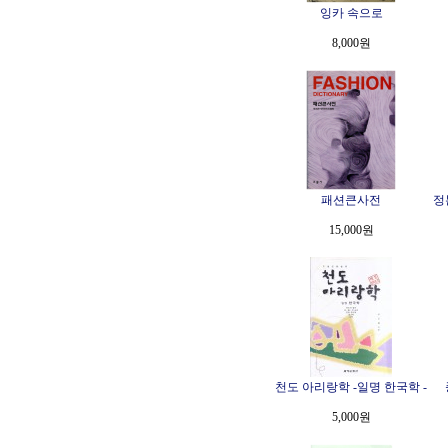
잉카 속으로
8,000원
패션큰사전
정
15,000원
천도 아리랑학 -일명 한국학 -
5,000원