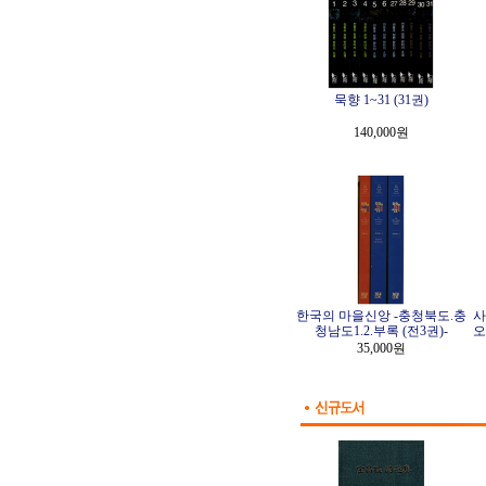
묵향 1~31 (31권)
140,000원
한국의 마을신앙 -충청북도.충
사
청남도1.2.부록 (전3권)-
오
35,000원