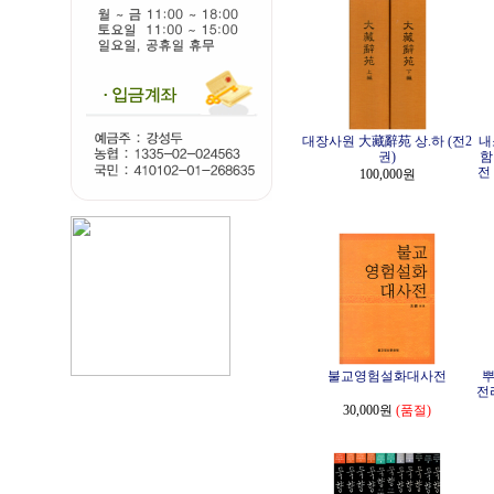
대장사원 大藏辭苑 상.하 (전2
내
권)
함
전
100,000원
불교영험설화대사전
뿌
전
30,000원
(품절)