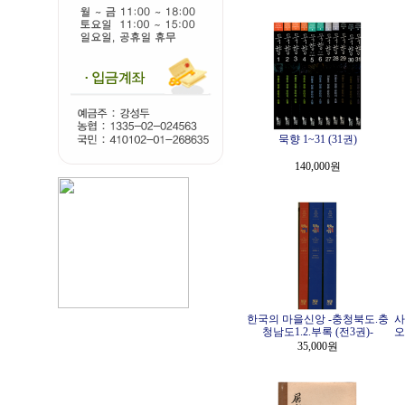
묵향 1~31 (31권)
140,000원
한국의 마을신앙 -충청북도.충
사
청남도1.2.부록 (전3권)-
오
35,000원