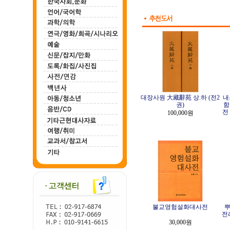
대장사원 大藏辭苑 상.하 (전2
내
권)
함
전
100,000원
불교영험설화대사전
뿌
전
30,000원