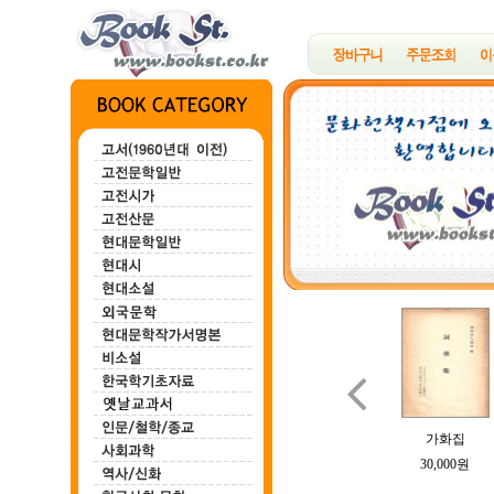

백마강
한하운시초
정지용시집
B여의 소묘
가화집
100,000원
200,000원
700,000원
100,000원
30,000원