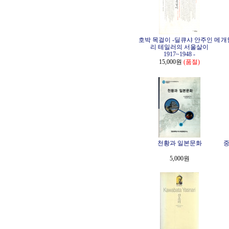
호박 목걸이 -딜큐샤 안주인 메
개
리 테일러의 서울살이
1917~1948 -
15,000원
(품절)
천황과 일본문화
중
5,000원