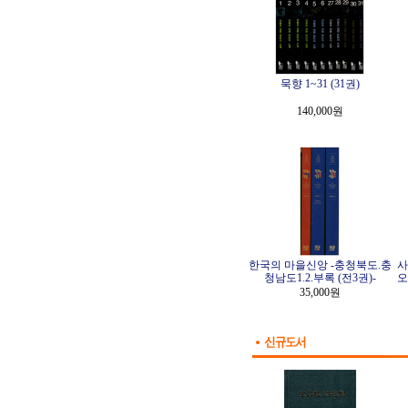
묵향 1~31 (31권)
140,000원
한국의 마을신앙 -충청북도.충
사
청남도1.2.부록 (전3권)-
오
35,000원