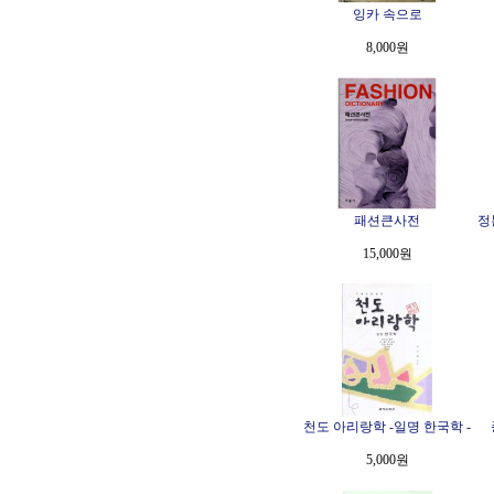
잉카 속으로
8,000원
패션큰사전
정
15,000원
천도 아리랑학 -일명 한국학 -
5,000원