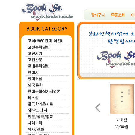

백마강
한하운시초
정지용시집
B여의 소묘
가화집
100,000원
200,000원
700,000원
100,000원
30,000원