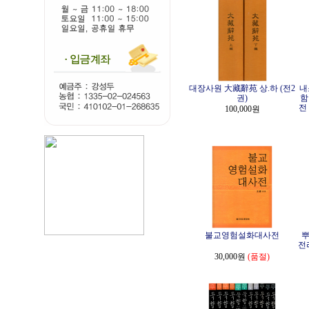
대장사원 大藏辭苑 상.하 (전2
내
권)
함
전
100,000원
불교영험설화대사전
뿌
전
30,000원
(품절)