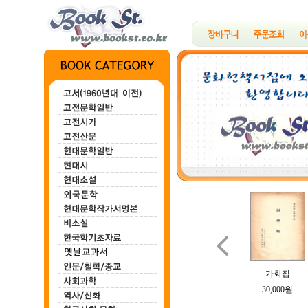

백마강
한하운시초
정지용시집
B여의 소묘
가화집
100,000원
200,000원
700,000원
100,000원
30,000원