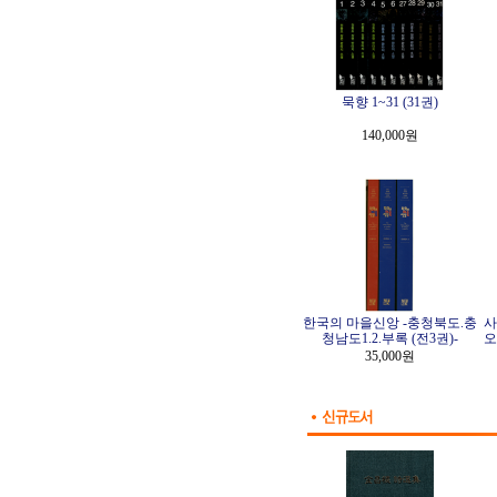
묵향 1~31 (31권)
140,000원
한국의 마을신앙 -충청북도.충
사
청남도1.2.부록 (전3권)-
오
35,000원