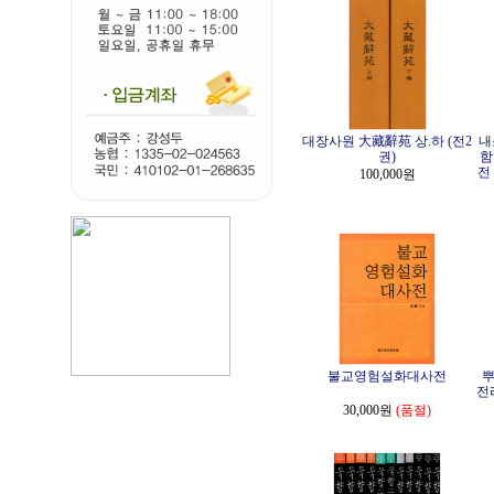
대장사원 大藏辭苑 상.하 (전2
내
권)
함
전
100,000원
불교영험설화대사전
뿌
전
30,000원
(품절)