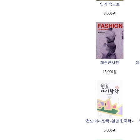
잉카 속으로
8,000원
패션큰사전
정
15,000원
천도 아리랑학 -일명 한국학 -
5,000원