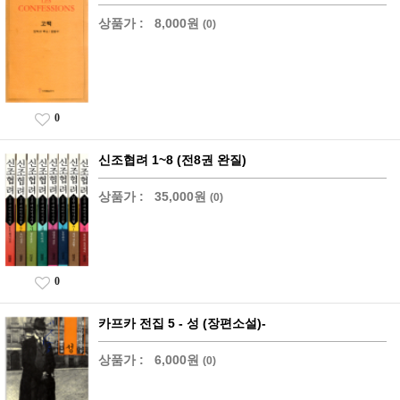
상품가 :
8,000원
(0)
0
신조협려 1~8 (전8권 완질)
상품가 :
35,000원
(0)
0
카프카 전집 5 - 성 (장편소설)-
상품가 :
6,000원
(0)