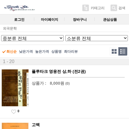
카테고리
검색
로그인
마이페이지
장바구니
관심상품
외국문학
최신순
낮은가격
높은가격
상품명
최다리뷰
1 - 20
플루타크 영웅전 상,하 (전2권)
상품가 :
8,000원
(0)
0
고백