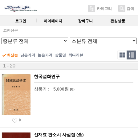
카테고리
검색
로그인
마이페이지
장바구니
관심상품
고전산문
최신순
낮은가격
높은가격
상품명
최다리뷰
1 - 20
한국설화연구
상품가 :
5,000원
(0)
0
신재효 판소시 사설집 (全)