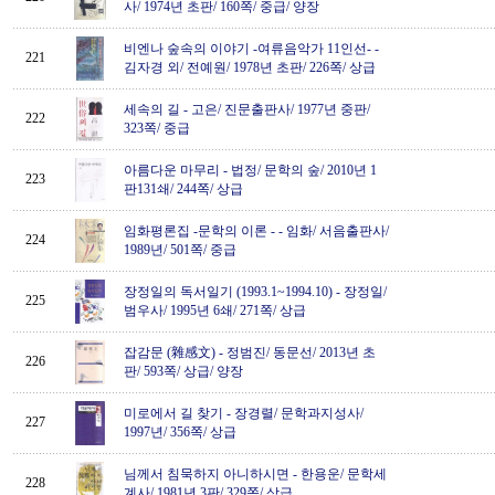
사/ 1974년 초판/ 160쪽/ 중급/ 양장
비엔나 숲속의 이야기 -여류음악가 11인선-
-
221
김자경 외/ 전예원/ 1978년 초판/ 226쪽/ 상급
세속의 길
-
고은/ 진문출판사/ 1977년 중판/
222
323쪽/ 중급
아름다운 마무리
-
법정/ 문학의 숲/ 2010년 1
223
판131쇄/ 244쪽/ 상급
임화평론집 -문학의 이론 -
-
임화/ 서음출판사/
224
1989년/ 501쪽/ 중급
장정일의 독서일기 (1993.1~1994.10)
-
장정일/
225
범우사/ 1995년 6쇄/ 271쪽/ 상급
잡감문 (雜感文)
-
정범진/ 동문선/ 2013년 초
226
판/ 593쪽/ 상급/ 양장
미로에서 길 찾기
-
장경렬/ 문학과지성사/
227
1997년/ 356쪽/ 상급
님께서 침묵하지 아니하시면
-
한용운/ 문학세
228
계사/ 1981년 3판/ 329쪽/ 상급