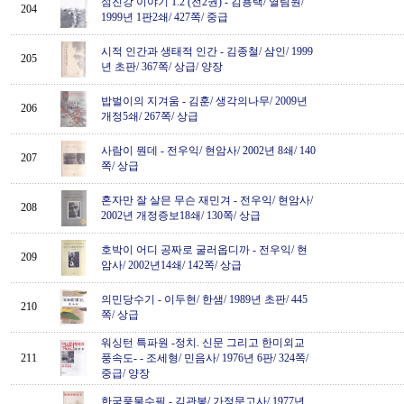
섬진강 이야기 1.2 (전2권)
-
김용택/ 열림원/
204
1999년 1판2쇄/ 427쪽/ 중급
시적 인간과 생태적 인간
-
김종철/ 삼인/ 1999
205
년 초판/ 367쪽/ 상급/ 양장
밥벌이의 지겨움
-
김훈/ 생각의나무/ 2009년
206
개정5쇄/ 267쪽/ 상급
사람이 뭔데
-
전우익/ 현암사/ 2002년 8쇄/ 140
207
쪽/ 상급
혼자만 잘 살믄 무슨 재민겨
-
전우익/ 현암사/
208
2002년 개정증보18쇄/ 130쪽/ 상급
호박이 어디 공짜로 굴러옵디까
-
전우익/ 현
209
암사/ 2002년14쇄/ 142쪽/ 상급
의민당수기
-
이두현/ 한샘/ 1989년 초판/ 445
210
쪽/ 상급
워싱턴 특파원 -정치. 신문 그리고 한미외교
211
풍속도-
-
조세형/ 민음사/ 1976년 6판/ 324쪽/
중급/ 양장
한국풍물수필
-
김관봉/ 가정문고사/ 1977년