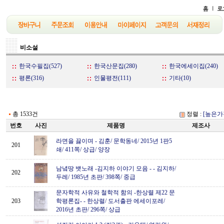
비소설
한국수필집(527)
한국산문집(280)
한국에세이집(240)
평론(316)
인물평전(111)
기타(10)
총 1533건
정렬 :
[높은가
번호
사진
제품명
제조사
라면을 끓이며
-
김훈/ 문학동네/ 2015년 1판5
201
쇄/ 411쪽/ 상급/ 양장
남녘땅 뱃노래 -김지하 이야기 모음 -
-
김지하/
202
두레/ 1985년 초판/ 398쪽/ 중급
문자학적 사유와 철학적 함의 -한상렬 제22 문
203
학평론집-
-
한상렬/ 도서출판 에세이포레/
2016년 초판/ 296쪽/ 상급