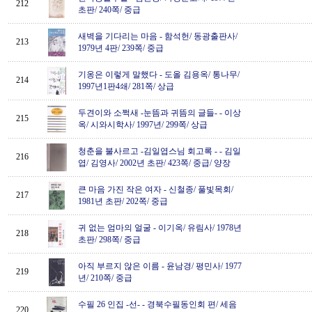
212
초판/ 240쪽/ 중급
새벽을 기다리는 마음
-
함석헌/ 동광출판사/
213
1979년 4판/ 239쪽/ 중급
기옹은 이렇게 말했다
-
도올 김용옥/ 통나무/
214
1997년1판4쇄/ 281쪽/ 상급
두견이와 소쩍새 -눈뜸과 귀뜸의 글들-
-
이상
215
옥/ 시와시학사/ 1997년/ 299쪽/ 상급
청춘을 불사르고 -김일엽스님 회고록 -
-
김일
216
엽/ 김영사/ 2002년 초판/ 423쪽/ 중급/ 양장
큰 마음 가진 작은 여자
-
신철종/ 풀빛목회/
217
1981년 초판/ 202쪽/ 중급
귀 없는 엄마의 얼굴
-
이기옥/ 유림사/ 1978년
218
초판/ 298쪽/ 중급
아직 부르지 않은 이름
-
윤남경/ 평민사/ 1977
219
년/ 210쪽/ 중급
수필 26 인집 -선-
-
경북수필동인회 편/ 세음
220