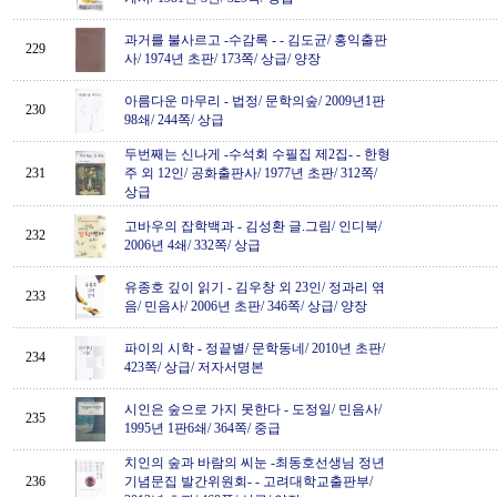
과거를 불사르고 -수감록 -
-
김도균/ 홍익출판
229
사/ 1974년 초판/ 173쪽/ 상급/ 양장
아름다운 마무리
-
법정/ 문학의숲/ 2009년1판
230
98쇄/ 244쪽/ 상급
두번째는 신나게 -수석회 수필집 제2집-
-
한형
231
주 외 12인/ 공화출판사/ 1977년 초판/ 312쪽/
상급
고바우의 잡학백과
-
김성환 글.그림/ 인디북/
232
2006년 4쇄/ 332쪽/ 상급
유종호 깊이 읽기
-
김우창 외 23인/ 정과리 엮
233
음/ 민음사/ 2006년 초판/ 346쪽/ 상급/ 양장
파이의 시학
-
정끝별/ 문학동네/ 2010년 초판/
234
423쪽/ 상급/ 저자서명본
시인은 숲으로 가지 못한다
-
도정일/ 민음사/
235
1995년 1판6쇄/ 364쪽/ 중급
치인의 숲과 바람의 씨눈 -최동호선생님 정년
236
기념문집 발간위원회-
-
고려대학교출판부/