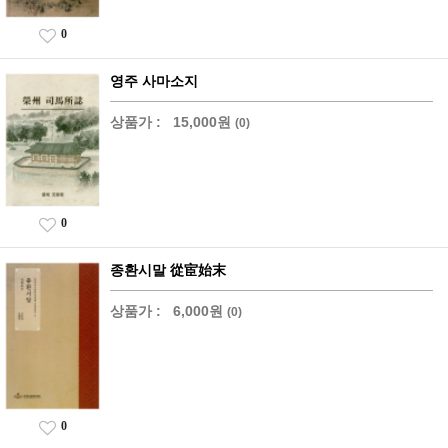
0
영주 사마소지
상품가 :
15,000원
(0)
0
종환시말 從宦始末
상품가 :
6,000원
(0)
0