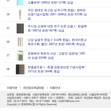
13
교출판부/ 2000년 초판/ 513쪽/ 상급
석인 정태진 유고집 상,하 (2책 완질)
-
정태진
14
선생기념사업회/ 2007~2008년 초판/ 833쪽/ 상
급
주시경 선생에 대한 연구 논문 모음 1
-
한글학
15
회/ 1987년 초판/ 667쪽/ 상급
난강 남광우 문집 1~4 (4책 완질)
-
한국어문교
16
육연구회/ 월인/ 2007년 초판/ 2001쪽/ 최상급
최현배의 학문과 사상
-
고영근/ 집문당/ 1995
17
년 상급/ 819쪽/ 상급
한결글모음 1
-
한결 김윤경선생 기념사업회/
18
1975년 초판/ 504쪽/ 중급