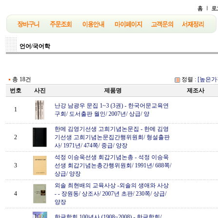
언어/국어학
총 18건
정렬 :
[높은가
번호
사진
제품명
제조사
난강 남광우 문집 1~3 (3권)
-
한국어문교육연
1
구회/ 도서출판 월인/ 2007년/ 상급/ 양
한메 김영기선생 고희기념논문집
-
한메 김영
2
기선생 고희기념논문집간행위원회/ 형설출판
사/ 1971년/ 474쪽/ 중급/ 양장
석정 이승욱선생 회갑기념논총
-
석정 이승욱
3
선생 회갑기념논총간행위원회/ 1991년/ 688쪽/
상급/ 양장
외솔 최현배의 교육사상 -외솔의 생애와 사상
4
-
-
장원동/ 상조사/ 2007년 초판/ 230쪽/ 상급/
양장
한글학회 100년사 (1908~2008)
-
한글학회/