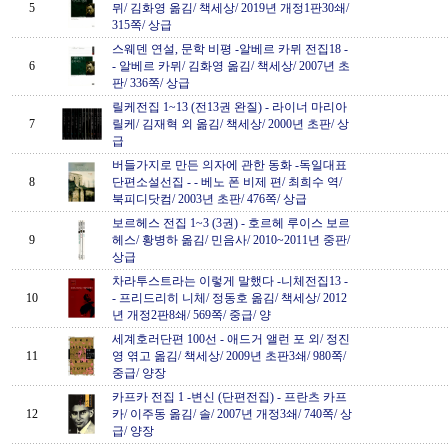
5
뮈/ 김화영 옮김/ 책세상/ 2019년 개정1판30쇄/
315쪽/ 상급
스웨덴 연설, 문학 비평 -알베르 카뮈 전집18 -
6
-
알베르 카뮈/ 김화영 옮김/ 책세상/ 2007년 초
판/ 336쪽/ 상급
릴케전집 1~13 (전13권 완질)
-
라이너 마리아
7
릴케/ 김재혁 외 옮김/ 책세상/ 2000년 초판/ 상
급
버들가지로 만든 의자에 관한 동화 -독일대표
8
단편소설선집 -
-
베노 폰 비제 편/ 최희수 역/
북피디닷컴/ 2003년 초판/ 476쪽/ 상급
보르헤스 전집 1~3 (3권)
-
호르헤 루이스 보르
9
헤스/ 황병하 옮김/ 민음사/ 2010~2011년 중판/
상급
차라투스트라는 이렇게 말했다 -니체전집13 -
10
-
프리드리히 니체/ 정동호 옮김/ 책세상/ 2012
년 개정2판8쇄/ 569쪽/ 중급/ 양
세계호러단편 100선
-
애드거 앨런 포 외/ 정진
11
영 엮고 옮김/ 책세상/ 2009년 초판3쇄/ 980쪽/
중급/ 양장
카프카 전집 1 -변신 (단편전집)
-
프란츠 카프
12
카/ 이주동 옮김/ 솔/ 2007년 개정3쇄/ 740쪽/ 상
급/ 양장