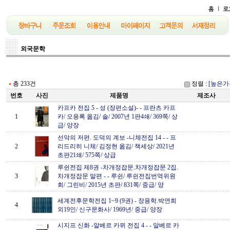
외국문학
총 233건
정렬 :
[높은가
번호
사진
제품명
제조사
카프카 전집 5 - 성 (장편소설)-
-
프란츠 카프
1
카/ 오용록 옮김/ 솔/ 2007년 1판4쇄/ 369쪽/ 상
급/ 양장
선악의 저편. 도덕의 계보 -니체전집 14 -
-
프
2
리드리히 니체/ 김정현 옮김/ 책세상/ 2021년
초판21쇄/ 575쪽/ 상급
루쉰전집 제8권 -차개정잡문.차개정잡문 2집.
3
차개정잡문 말편 -
-
루쉰/ 루쉰전집번역위원
회/ 그린비/ 2015년 초판/ 831쪽/ 중급/ 양
세계전후문학전집 1~9 (9권)
-
장용학.박연희
4
외19인/ 신구문화사/ 1969년/ 중급/ 양장
시지프 신화 -알베르 카뮈 전집 4 -
-
알베르 카