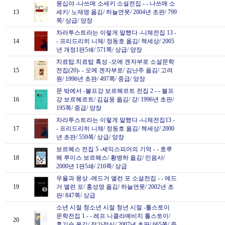
몽십야 -나쓰메 소세키 소설전집 -
-
나쓰메 소
13
세키/ 노재명 옮김/ 하늘연못/ 2004년 초판/ 799
쪽/ 상급/ 양장
차라투스트라는 이렇게 말했다 -니체전집 13 -
14
-
프리드리히 니체/ 정동호 옮김/ 책세상/ 2005
년 개정1판5쇄/ 571쪽/ 상급/ 양장
치료탑.치료탑 혹성 -오에 겐자부로 소설문학
15
전집(20)-
-
오에 겐자부로/ 김난주 옮김/ 고려
원/ 1996년 초판/ 497쪽/ 중급/ 양장
문 밖에서 -볼프강 보르헤르트 전집 2 -
-
볼프
16
강 보르헤르트/ 김길웅 옮김/ 강/ 1996년 초판/
195쪽/ 중급/ 양장
차라투스트라는 이렇게 말했다 -니체전집13 -
17
-
프리드리히 니체/ 정동호 옮김/ 책세상/ 2000
년 초판/ 559쪽/ 상급/ 양장
보르헤스 전집 5 -셰익스피어의 기억 -
-
호루
18
헤 루이스 보르헤스/ 황병하 옮김/ 민음사/
2000년 1판5쇄/ 210쪽/ 상급
우울과 몽상 -에드거 앨런 포 소설전집 -
-
에드
19
거 앨런 포/ 홍성영 옮김/ 하늘연못/ 2002년 초
판/ 847쪽/ 상급
소년 시절 청소년 시절 청년 시절 -톨스토이
문학전집 1 -
-
레프 니콜라예비치 톨스토이/
20
홍기순 옮김/ 작가정신/ 2007년 초판/ 665쪽/ 중