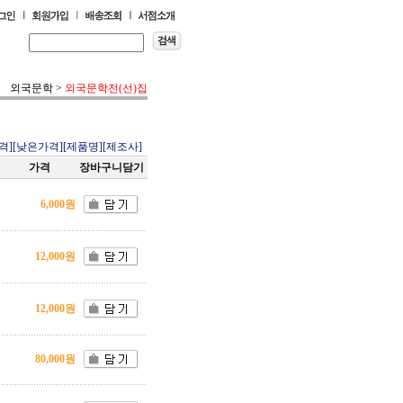
외국문학
>
외국문학전(선)집
격]
[낮은가격]
[제품명]
[제조사]
가격
장바구니담기
6,000원
12,000원
12,000원
80,000원