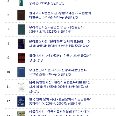
5
숭례문/ 1994년/ 상급/ 양장
한국고고학전문사전 -생활유적편 -
-
국립문화
6
재연구소/ 2019년/ 1613쪽/ 중급/ 양장
우리속담사전
-
원영섭 엮음/ 세창출판사/
7
1993년 초판/ 1322쪽/ 상급/ 양장
문장표현사전 -'문장건축' 실제의 모듬집 -
-
장
8
재성/ 박문각/ 1998년 초판/ 841쪽/ 중급/ 양장
철학대사전 1~3 (전3권)
-
한국이데아/ 1992년/
9
상급/ 양장
부산문인대사전
-
(사)부산광역시문인협회/
10
2024년 초판/ 2366쪽/ 상급/ 양장
남북 통일말사전
-
관정이종환교육재단 편/ 심
11
재기 집필/ 두산동아/ 2006년 초판/ 664쪽/ 상
급/ 양장
한국 언어 문화 사전
-
한글문화세계운동본부/
12
동광미디어/ 2003년/ 2006쪽/ 상급/ 양장
생물학사전
-
한국생물과학협회 편/ 아카데미