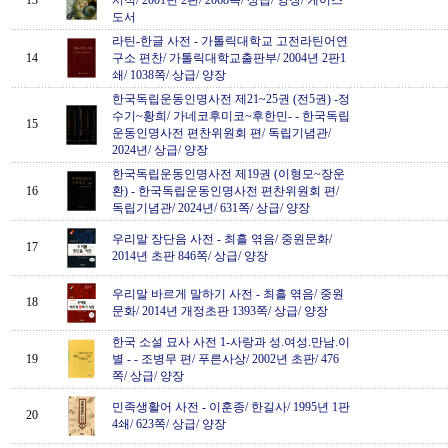
13
서적/ 2001년 2판/ 2068쪽/ 상급/ 양장/ 케이스
도서
라틴-한글 사전
-
가톨릭대학교 고전라틴어연
14
구소 편찬/ 가톨릭대학교출판부/ 2004년 2판1
쇄/ 1038쪽/ 상급/ 양장
한국독립운동인명사전 제21~25권 (전5권) -정
수기~황희/ 가네코후미코~후한민-
-
한국독립
15
운동인명사전 편찬위원회 편/ 독립기념관/
2024년/ 상급/ 양장
한국독립운동인명사전 제19권 (이형모~장운
16
환)
-
한국독립운동인명사전 편찬위원회 편/
독립기념관/ 2024년/ 631쪽/ 상급/ 양장
우리말 장단음 사전
-
최흘 엮음/ 중원문화/
17
2014년 초판 846쪽/ 상급/ 양장
우리말 바르게 말하기 사전
-
최흘 엮음/ 중원
18
문화/ 2014년 개정초판 1393쪽/ 상급/ 양장
한국 소설 묘사 사전 1-사랑과 성.여성.만남.이
19
별 -
-
조병무 편/ 푸른사상/ 2002년 초판/ 476
쪽/ 상급/ 양장
민족생활어 사전
-
이훈종/ 한길사/ 1995년 1판
20
4쇄/ 623쪽/ 상급/ 양장