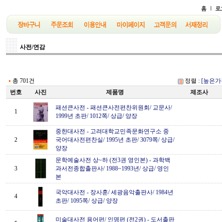
사전/연감
총 701건
정렬 :
[높은가
번호
사진
제품명
제조사
패션큰사전
-
패션큰사전편찬위원회/ 교문사/
1
1999년 초판/ 1012쪽/ 상급/ 양장
중한대사전
-
고려대학교민족문화연구소 중
2
국어대사전편찬실/ 1995년 초판/ 3079쪽/ 상급/
양장
문학예술사전 상~하 (전3권 영인본)
-
과학백
3
과서전종합출판사/ 1988~1993년/ 상급/ 영인
본
국악대사전
-
장사훈/ 세광음악출판사/ 1984년
4
초판/ 1095쪽/ 상급/ 양장
미술대사전 용어편/ 인명편 (전2권)
-
도서출판