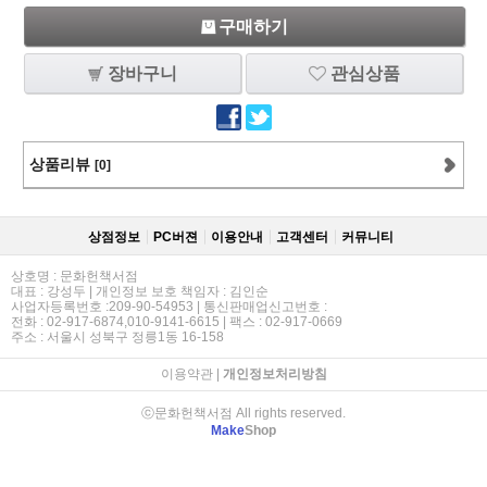
구매하기
장바구니
관심상품
상품리뷰
[0]
상점정보
PC버젼
이용안내
고객센터
커뮤니티
상호명 : 문화헌책서점
대표 : 강성두 | 개인정보 보호 책임자 : 김인순
사업자등록번호 :209-90-54953 | 통신판매업신고번호 :
전화 : 02-917-6874,010-9141-6615 | 팩스 : 02-917-0669
주소 : 서울시 성북구 정릉1동 16-158
이용약관
|
개인정보처리방침
ⓒ문화헌책서점 All rights reserved.
Make
Shop