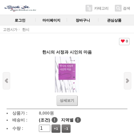
카테고리
검색
로그인
마이페이지
장바구니
관심상품
고전시가
한시
0
한시의 서정과 시인의 마음
상세보기
상품가 :
8,000
원
배송비 :
(조건)
!
지역별
!
수량 :
+1
-1