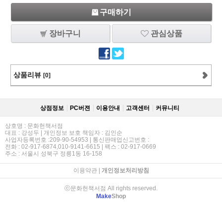
구매하기
장바구니
관심상품
상품리뷰
[0]
상점정보
PC버젼
이용안내
고객센터
커뮤니티
상호명 : 문화헌책서점
대표 : 강성두 | 개인정보 보호 책임자 : 김인순
사업자등록번호 :209-90-54953 | 통신판매업신고번호 :
전화 : 02-917-6874,010-9141-6615 | 팩스 : 02-917-0669
주소 : 서울시 성북구 정릉1동 16-158
이용약관
|
개인정보처리방침
ⓒ문화헌책서점 All rights reserved.
Make
Shop