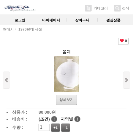
카테고리
검색
로그인
마이페이지
장바구니
관심상품
현대시
1970년대 시집
0
음계
상세보기
상품가 :
80,000
원
배송비 :
(조건)
!
지역별
!
수량 :
+1
-1