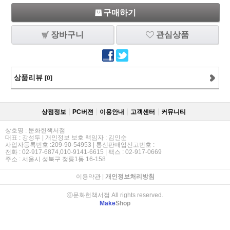
구매하기
장바구니
관심상품
상품리뷰
[0]
상점정보
PC버젼
이용안내
고객센터
커뮤니티
상호명 : 문화헌책서점
대표 : 강성두 | 개인정보 보호 책임자 : 김인순
사업자등록번호 :209-90-54953 | 통신판매업신고번호 :
전화 : 02-917-6874,010-9141-6615 | 팩스 : 02-917-0669
주소 : 서울시 성북구 정릉1동 16-158
이용약관
|
개인정보처리방침
ⓒ문화헌책서점 All rights reserved.
Make
Shop