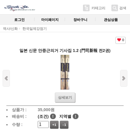
카테고리
검색
로그인
마이페이지
장바구니
관심상품
역사/신화
한국일제강점기
0
일본 신문 안중근의거 기사집 1.2 (門司新報 전2권)
상세보기
상품가 :
35,000
원
배송비 :
(조건)
!
지역별
!
수량 :
+1
-1