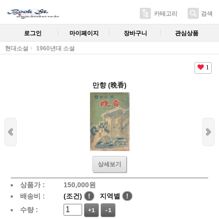
카테고리
검색
로그인
마이페이지
장바구니
관심상품
현대소설
1960년대 소설
1
만향 (晩香)
상세보기
상품가 :
150,000
원
배송비 :
(조건)
!
지역별
!
수량 :
+1
-1