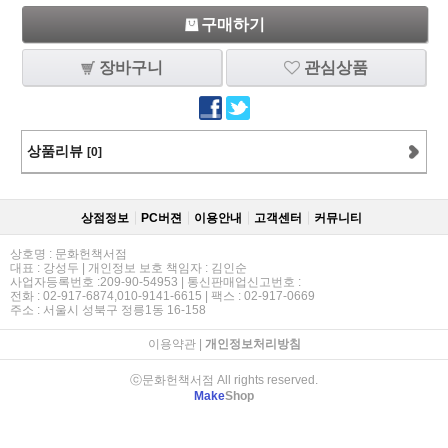
구매하기
장바구니
관심상품
상품리뷰
[0]
상점정보
PC버젼
이용안내
고객센터
커뮤니티
상호명 : 문화헌책서점
대표 : 강성두 | 개인정보 보호 책임자 : 김인순
사업자등록번호 :209-90-54953 | 통신판매업신고번호 :
전화 : 02-917-6874,010-9141-6615 | 팩스 : 02-917-0669
주소 : 서울시 성북구 정릉1동 16-158
이용약관
|
개인정보처리방침
ⓒ문화헌책서점 All rights reserved.
Make
Shop