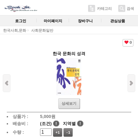
카테고리
검색
로그인
마이페이지
장바구니
관심상품
한국사회,문화
사회문화일반
0
한국 문화의 성격
상세보기
상품가 :
5,000
원
배송비 :
(조건)
!
지역별
!
수량 :
+1
-1