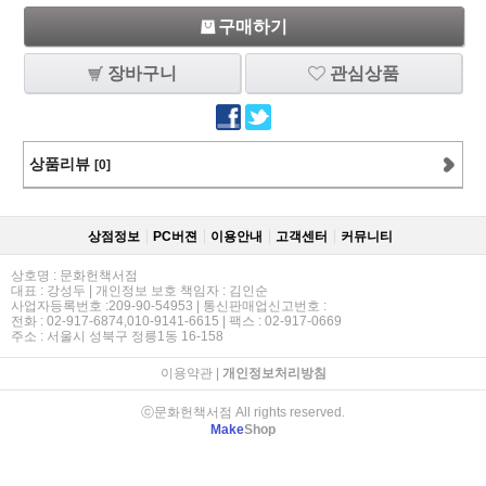
구매하기
장바구니
관심상품
상품리뷰
[0]
상점정보
PC버젼
이용안내
고객센터
커뮤니티
상호명 : 문화헌책서점
대표 : 강성두 | 개인정보 보호 책임자 : 김인순
사업자등록번호 :209-90-54953 | 통신판매업신고번호 :
전화 : 02-917-6874,010-9141-6615 | 팩스 : 02-917-0669
주소 : 서울시 성북구 정릉1동 16-158
이용약관
|
개인정보처리방침
ⓒ문화헌책서점 All rights reserved.
Make
Shop