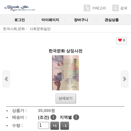
카테고리
검색
로그인
마이페이지
장바구니
관심상품
한국사회,문화
사회문화일반
0
한국문화 상징사전
상세보기
상품가 :
35,000
원
배송비 :
(조건)
!
지역별
!
수량 :
+1
-1