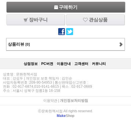
구매하기
장바구니
관심상품
상품리뷰
[0]
상점정보
PC버젼
이용안내
고객센터
커뮤니티
상호명 : 문화헌책서점
대표 : 강성두 | 개인정보 보호 책임자 : 김인순
사업자등록번호 :209-90-54953 | 통신판매업신고번호 :
전화 : 02-917-6874,010-9141-6615 | 팩스 : 02-917-0669
주소 : 서울시 성북구 정릉1동 16-158
이용약관
|
개인정보처리방침
ⓒ문화헌책서점 All rights reserved.
Make
Shop