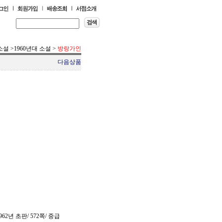
소설
>
1960년대 소설
>
방랑가인
다음상품
62년 초판/ 572쪽/ 중급