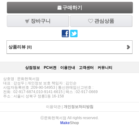
구매하기
장바구니
관심상품
상품리뷰
[0]
상점정보
PC버젼
이용안내
고객센터
커뮤니티
상호명 : 문화헌책서점
대표 : 강성두 | 개인정보 보호 책임자 : 김인순
사업자등록번호 :209-90-54953 | 통신판매업신고번호 :
전화 : 02-917-6874,010-9141-6615 | 팩스 : 02-917-0669
주소 : 서울시 성북구 정릉1동 16-158
이용약관
|
개인정보처리방침
ⓒ문화헌책서점 All rights reserved.
Make
Shop