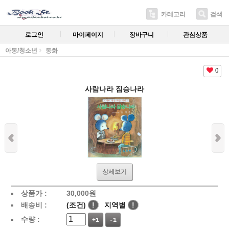
카테고리
검색
로그인
마이페이지
장바구니
관심상품
아동/청소년
동화
0
사람나라 짐승나라
상세보기
상품가 :
30,000
원
배송비 :
(조건)
!
지역별
!
수량 :
+1
-1