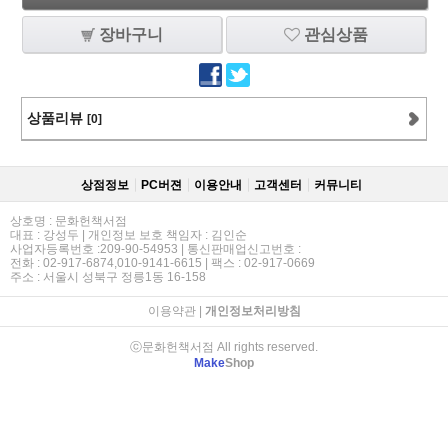
장바구니
관심상품
상품리뷰
[0]
상점정보
PC버젼
이용안내
고객센터
커뮤니티
상호명 : 문화헌책서점
대표 : 강성두 | 개인정보 보호 책임자 : 김인순
사업자등록번호 :209-90-54953 | 통신판매업신고번호 :
전화 : 02-917-6874,010-9141-6615 | 팩스 : 02-917-0669
주소 : 서울시 성북구 정릉1동 16-158
이용약관
|
개인정보처리방침
ⓒ문화헌책서점 All rights reserved.
Make
Shop