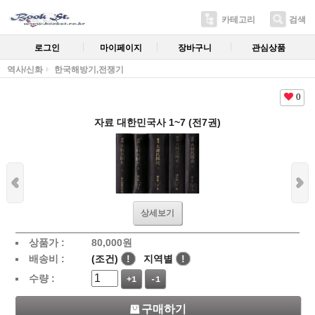
카테고리
검색
로그인
마이페이지
장바구니
관심상품
역사/신화
한국해방기,전쟁기
0
자료 대한민국사 1~7 (전7권)
상세보기
상품가 :
80,000
원
배송비 :
(조건)
!
지역별
!
수량 :
+1
-1
구매하기