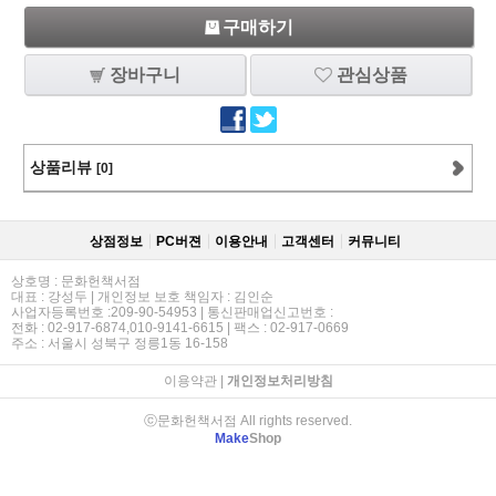
구매하기
장바구니
관심상품
상품리뷰
[0]
상점정보
PC버젼
이용안내
고객센터
커뮤니티
상호명 : 문화헌책서점
대표 : 강성두 | 개인정보 보호 책임자 : 김인순
사업자등록번호 :209-90-54953 | 통신판매업신고번호 :
전화 : 02-917-6874,010-9141-6615 | 팩스 : 02-917-0669
주소 : 서울시 성북구 정릉1동 16-158
이용약관
|
개인정보처리방침
ⓒ문화헌책서점 All rights reserved.
Make
Shop