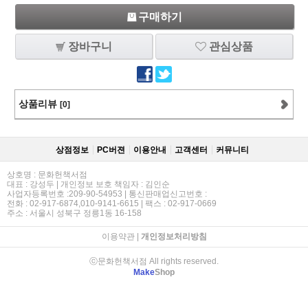
구매하기
장바구니
관심상품
상품리뷰
[0]
상점정보
PC버젼
이용안내
고객센터
커뮤니티
상호명 : 문화헌책서점
대표 : 강성두 | 개인정보 보호 책임자 : 김인순
사업자등록번호 :209-90-54953 | 통신판매업신고번호 :
전화 : 02-917-6874,010-9141-6615 | 팩스 : 02-917-0669
주소 : 서울시 성북구 정릉1동 16-158
이용약관
|
개인정보처리방침
ⓒ문화헌책서점 All rights reserved.
Make
Shop