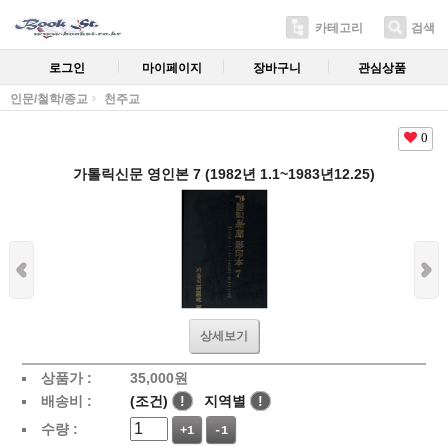
카테고리
검색
로그인
마이페이지
장바구니
관심상품
인문/철학/종교
천주교
0
가톨릭신문 영인본 7 (1982년 1.1~1983년12.25)
상세보기
상품가 :
35,000
원
배송비 :
(조건)
!
지역별
!
수량 :
+1
-1