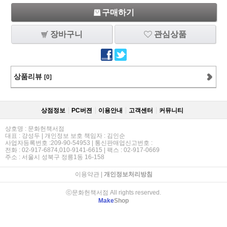
구매하기
장바구니
관심상품
상품리뷰
[0]
상점정보
PC버젼
이용안내
고객센터
커뮤니티
상호명 : 문화헌책서점
대표 : 강성두 | 개인정보 보호 책임자 : 김인순
사업자등록번호 :209-90-54953 | 통신판매업신고번호 :
전화 : 02-917-6874,010-9141-6615 | 팩스 : 02-917-0669
주소 : 서울시 성북구 정릉1동 16-158
이용약관
|
개인정보처리방침
ⓒ문화헌책서점 All rights reserved.
Make
Shop