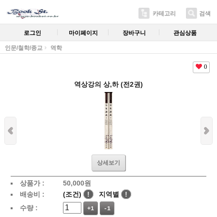
카테고리
검색
로그인
마이페이지
장바구니
관심상품
인문/철학/종교
역학
0
역상강의 상,하 (전2권)
상세보기
상품가 :
50,000
원
배송비 :
(조건)
!
지역별
!
수량 :
+1
-1