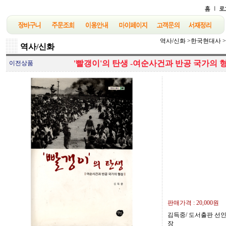
역사/신화
>
한국현대사
>
역사/신화
'빨갱이'의 탄생 -여순사건과 반공 국가의 형
이전상품
판매가격 :
20,000원
김득중/ 도서출판 선인/ 2
장