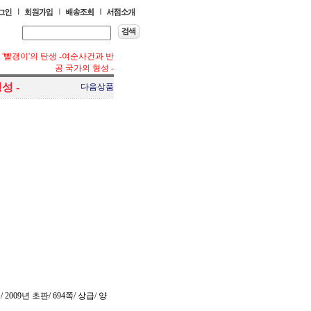
'빨갱이'의 탄생 -여순사건과 반
공 국가의 형성 -
성 -
다음상품
009년 초판/ 694쪽/ 상급/ 양