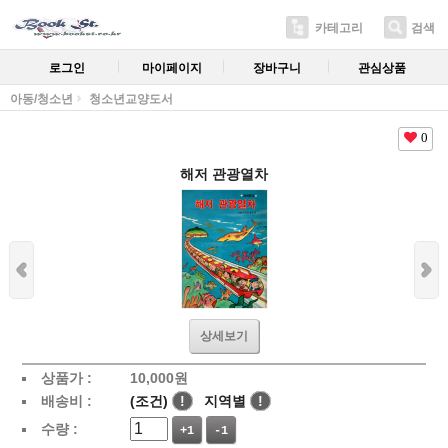
카테고리
검색
로그인
마이페이지
장바구니
관심상품
아동/청소년
청소년교양도서
0
해저 관광열차
상세보기
상품가 :
10,000
원
배송비 :
(조건)
!
지역별
!
수량 :
+1
-1