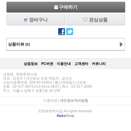
구매하기
장바구니
관심상품
상품리뷰
[0]
상점정보
PC버젼
이용안내
고객센터
커뮤니티
상호명 : 문화헌책서점
대표 : 강성두 | 개인정보 보호 책임자 : 김인순
사업자등록번호 :209-90-54953 | 통신판매업신고번호 :
전화 : 02-917-6874,010-9141-6615 | 팩스 : 02-917-0669
주소 : 서울시 성북구 정릉1동 16-158
이용약관
|
개인정보처리방침
ⓒ문화헌책서점 All rights reserved.
Make
Shop