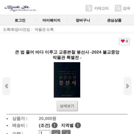
카테고리
검색
로그인
마이페이지
장바구니
관심상품
도록/화집/사진집
박물관 도록
0
큰 법 풀어 바다 이루고 교종본찰 봉선사 -2024 불교중앙
박물관 특별전 -
상세보기
상품가 :
20,000
원
배송비 :
(조건)
!
지역별
!
수량 :