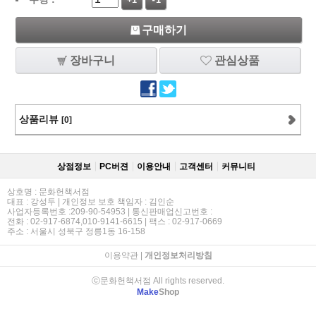
+1
-1
구매하기
장바구니
관심상품
상품리뷰
[0]
상점정보
PC버젼
이용안내
고객센터
커뮤니티
상호명 : 문화헌책서점
대표 : 강성두 | 개인정보 보호 책임자 : 김인순
사업자등록번호 :209-90-54953 | 통신판매업신고번호 :
전화 : 02-917-6874,010-9141-6615 | 팩스 : 02-917-0669
주소 : 서울시 성북구 정릉1동 16-158
이용약관
|
개인정보처리방침
ⓒ문화헌책서점 All rights reserved.
Make
Shop