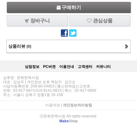
구매하기
장바구니
관심상품
상품리뷰
[0]
상점정보
PC버젼
이용안내
고객센터
커뮤니티
상호명 : 문화헌책서점
대표 : 강성두 | 개인정보 보호 책임자 : 김인순
사업자등록번호 :209-90-54953 | 통신판매업신고번호 :
전화 : 02-917-6874,010-9141-6615 | 팩스 : 02-917-0669
주소 : 서울시 성북구 정릉1동 16-158
이용약관
|
개인정보처리방침
ⓒ문화헌책서점 All rights reserved.
Make
Shop