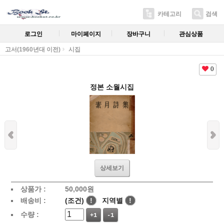
카테고리
검색
로그인
마이페이지
장바구니
관심상품
고서(1960년대 이전)
시집
0
정본 소월시집
상세보기
상품가 :
50,000
원
배송비 :
(조건)
!
지역별
!
수량 :
+1
-1