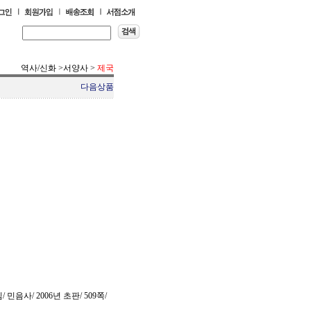
역사/신화
>
서양사
>
제국
다음상품
민음사/ 2006년 초판/ 509쪽/