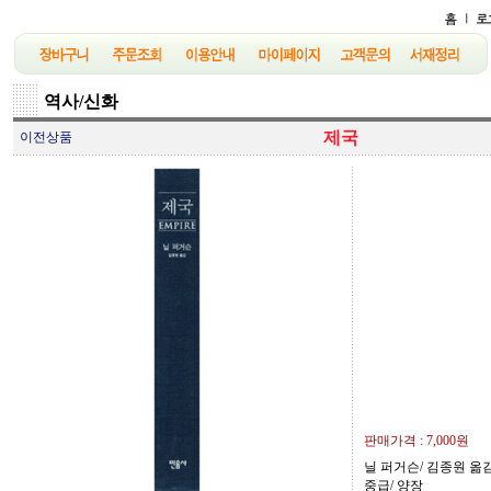
역사/신화
제국
이전상품
판매가격 :
7,000원
닐 퍼거슨/ 김종원 옮김/ 
중급/ 양장