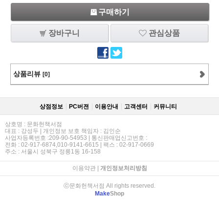
구매하기
장바구니
관심상품
상품리뷰
[0]
상점정보
PC버젼
이용안내
고객센터
커뮤니티
상호명 : 문화헌책서점
대표 : 강성두 | 개인정보 보호 책임자 : 김인순
사업자등록번호 :209-90-54953 | 통신판매업신고번호 :
전화 : 02-917-6874,010-9141-6615 | 팩스 : 02-917-0669
주소 : 서울시 성북구 정릉1동 16-158
이용약관
|
개인정보처리방침
ⓒ문화헌책서점 All rights reserved.
Make
Shop