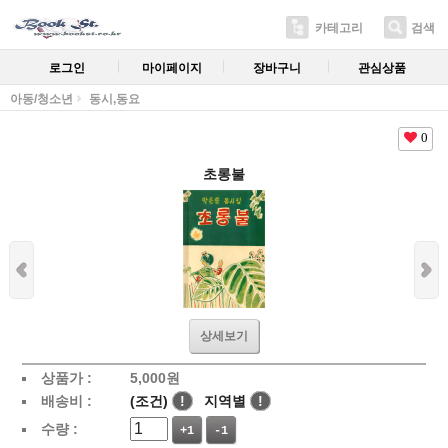
카테고리
검색
로그인
마이페이지
장바구니
관심상품
아동/청소년
동시,동요
0
초롱불
상세보기
상품가 :
5,000
원
배송비 :
(조건)
!
지역별
!
수량 :
+1
-1