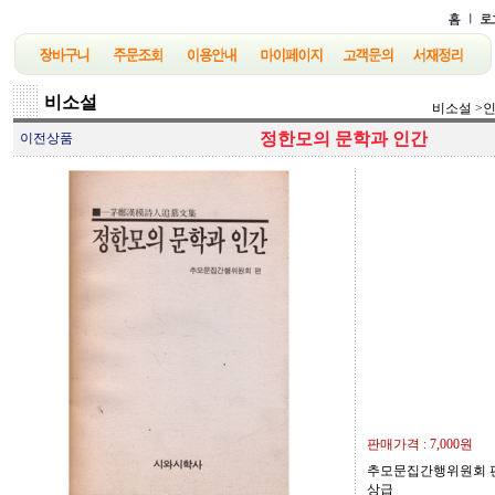
비소설
비소설
>
정한모의 문학과 인간
이전상품
판매가격 :
7,000원
추모문집간행위원회 편/ 
상급