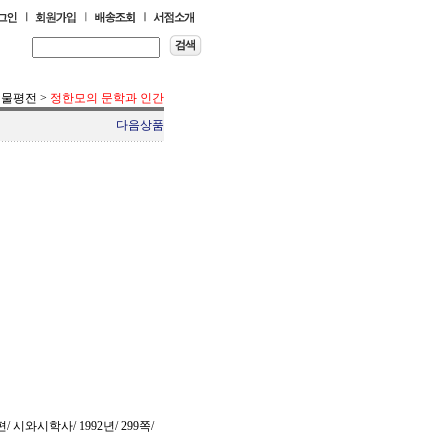
인물평전
>
정한모의 문학과 인간
다음상품
시와시학사/ 1992년/ 299쪽/