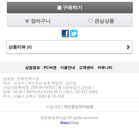
구매하기
장바구니
관심상품
상품리뷰
[0]
상점정보
PC버젼
이용안내
고객센터
커뮤니티
상호명 : 문화헌책서점
대표 : 강성두 | 개인정보 보호 책임자 : 김인순
사업자등록번호 :209-90-54953 | 통신판매업신고번호 :
전화 : 02-917-6874,010-9141-6615 | 팩스 : 02-917-0669
주소 : 서울시 성북구 정릉1동 16-158
이용약관
|
개인정보처리방침
ⓒ문화헌책서점 All rights reserved.
Make
Shop