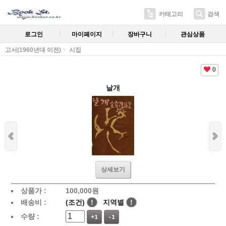
카테고리
검색
로그인
마이페이지
장바구니
관심상품
고서(1960년대 이전)
시집
0
날개
상세보기
상품가 :
100,000
원
배송비 :
(조건)
!
지역별
!
수량 :
+1
-1