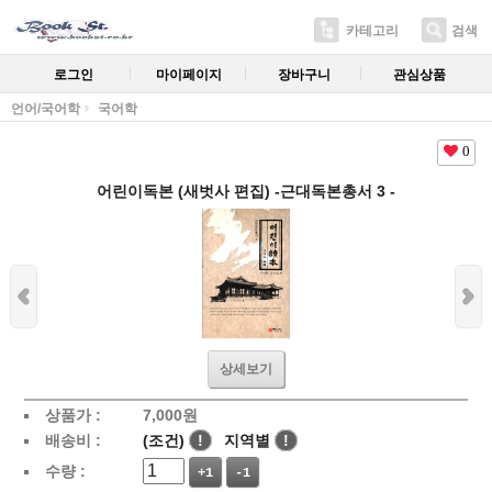
카테고리
검색
로그인
마이페이지
장바구니
관심상품
언어/국어학
국어학
0
어린이독본 (새벗사 편집) -근대독본총서 3 -
상세보기
상품가 :
7,000
원
배송비 :
(조건)
!
지역별
!
수량 :
+1
-1