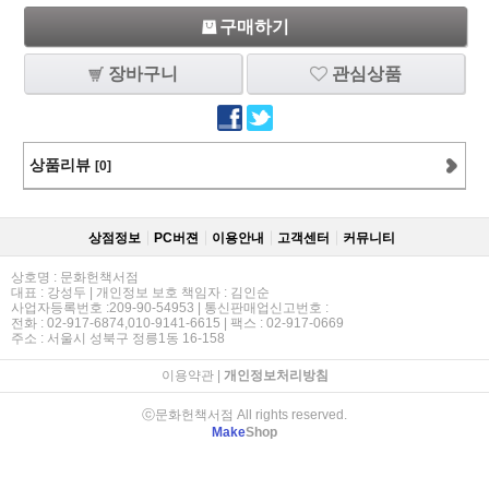
구매하기
장바구니
관심상품
상품리뷰
[0]
상점정보
PC버젼
이용안내
고객센터
커뮤니티
상호명 : 문화헌책서점
대표 : 강성두 | 개인정보 보호 책임자 : 김인순
사업자등록번호 :209-90-54953 | 통신판매업신고번호 :
전화 : 02-917-6874,010-9141-6615 | 팩스 : 02-917-0669
주소 : 서울시 성북구 정릉1동 16-158
이용약관
|
개인정보처리방침
ⓒ문화헌책서점 All rights reserved.
Make
Shop