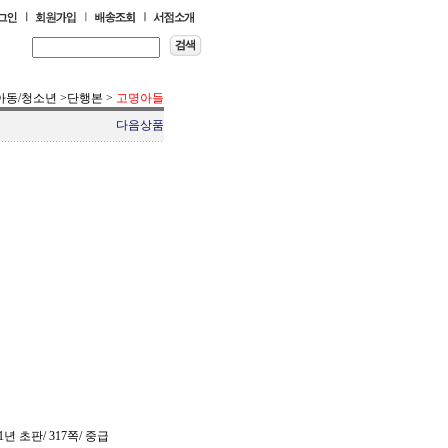
아동/청소년
>
단행본
>
고명아들
다음상품
년 초판/ 317쪽/ 중급