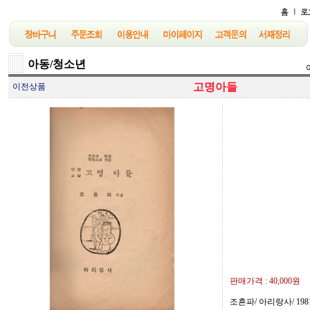
아동/청소년
고명아들
이전상품
판매가격 :
40,000원
조흔파/ 아리랑사/ 1981