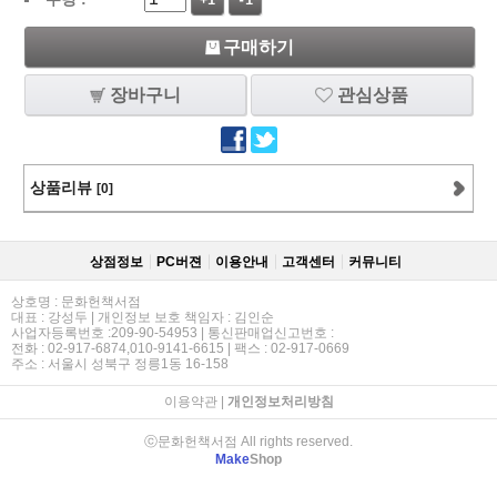
+1
-1
구매하기
장바구니
관심상품
상품리뷰
[0]
상점정보
PC버젼
이용안내
고객센터
커뮤니티
상호명 : 문화헌책서점
대표 : 강성두 | 개인정보 보호 책임자 : 김인순
사업자등록번호 :209-90-54953 | 통신판매업신고번호 :
전화 : 02-917-6874,010-9141-6615 | 팩스 : 02-917-0669
주소 : 서울시 성북구 정릉1동 16-158
이용약관
|
개인정보처리방침
ⓒ문화헌책서점 All rights reserved.
Make
Shop