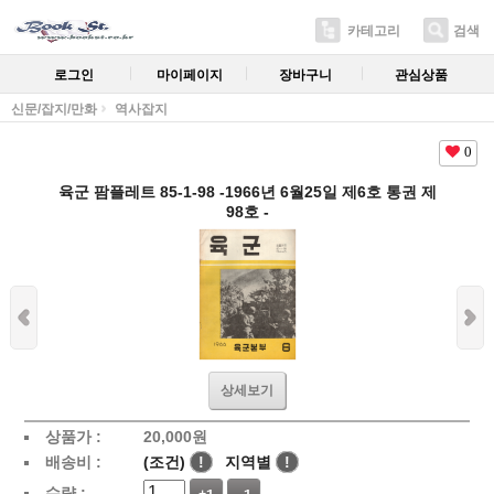
카테고리
검색
로그인
마이페이지
장바구니
관심상품
신문/잡지/만화
역사잡지
0
육군 팜플레트 85-1-98 -1966년 6월25일 제6호 통권 제
98호 -
상세보기
상품가 :
20,000
원
배송비 :
(조건)
!
지역별
!
수량 :