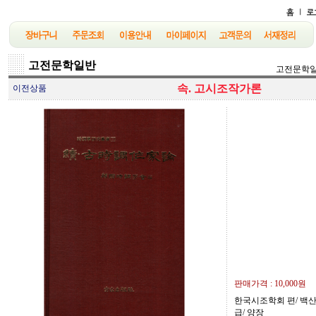
고전문학일반
고전문학
속. 고시조작가론
이전상품
판매가격 :
10,000원
한국시조학회 편/ 백산출판
급/ 양장