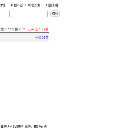
일반
>
작가론
>
속. 고시조작가론
다음상품
사/ 1990년 초판/ 481쪽/ 중