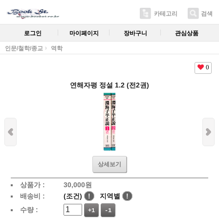
카테고리
검색
로그인
마이페이지
장바구니
관심상품
인문/철학/종교
역학
0
연해자평 정설 1.2 (전2권)
상세보기
상품가 :
30,000
원
배송비 :
(조건)
!
지역별
!
수량 :
+1
-1