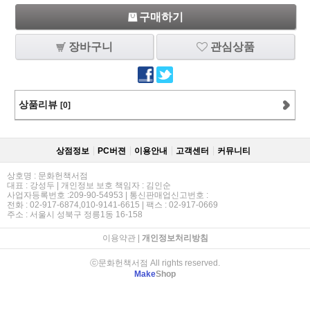
구매하기
장바구니
관심상품
상품리뷰
[0]
상점정보
PC버젼
이용안내
고객센터
커뮤니티
상호명 : 문화헌책서점
대표 : 강성두 | 개인정보 보호 책임자 : 김인순
사업자등록번호 :209-90-54953 | 통신판매업신고번호 :
전화 : 02-917-6874,010-9141-6615 | 팩스 : 02-917-0669
주소 : 서울시 성북구 정릉1동 16-158
이용약관
|
개인정보처리방침
ⓒ문화헌책서점 All rights reserved.
Make
Shop