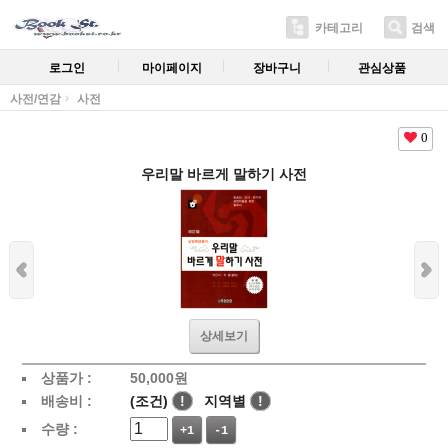
카테고리
검색
로그인
마이페이지
장바구니
관심상품
사전/연감
사전
0
우리말 바르게 말하기 사전
상세보기
상품가 :
50,000
원
배송비 :
(조건)
!
지역별
!
수량 :
+1
-1