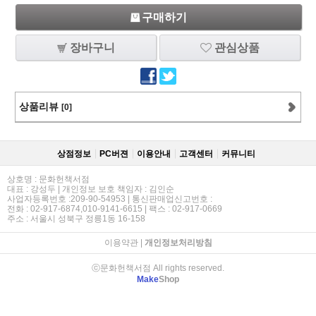
구매하기
장바구니
관심상품
상품리뷰
[0]
상점정보
PC버젼
이용안내
고객센터
커뮤니티
상호명 : 문화헌책서점
대표 : 강성두 | 개인정보 보호 책임자 : 김인순
사업자등록번호 :209-90-54953 | 통신판매업신고번호 :
전화 : 02-917-6874,010-9141-6615 | 팩스 : 02-917-0669
주소 : 서울시 성북구 정릉1동 16-158
이용약관
|
개인정보처리방침
ⓒ문화헌책서점 All rights reserved.
Make
Shop